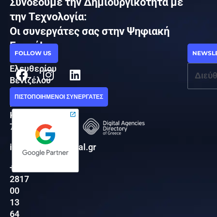
Συνδέουμε την Δημιουργικότητα με
την Τεχνολογία:
Οι συνεργάτες σας στην Ψηφιακή
Εποχή!
ΕΠΙΚΟΙΝΩΝΙΑ
FOLLOW US
NEWSL
Facebook
Instagram
Linkedin
Ελευθερίου
Βενιζέλου
77Α,
ΠΙΣΤΟΠΟΙΗΜΕΝΟΙ ΣΥΝΕΡΓΑΤΕΣ
Μάλια
Κρήτης,
70007
info@finessedigital.gr
+30
2817
00
13
64