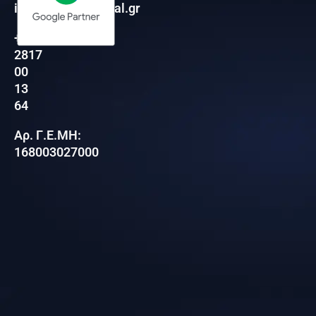
info@finessedigital.gr
+30
2817
00
13
64
Αρ. Γ.Ε.ΜΗ:
168003027000