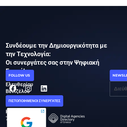
Συνδέουμε την Δημιουργικότητα με
την Τεχνολογία:
Οι συνεργάτες σας στην Ψηφιακή
Εποχή!
ΕΠΙΚΟΙΝΩΝΙΑ
FOLLOW US
NEWSL
Facebook
Instagram
Linkedin
Ελευθερίου
Βενιζέλου
77Α,
ΠΙΣΤΟΠΟΙΗΜΕΝΟΙ ΣΥΝΕΡΓΑΤΕΣ
Μάλια
Κρήτης,
70007